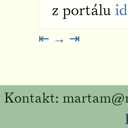
z portálu
i
⇤
→
⇥
Kontakt: martam
@