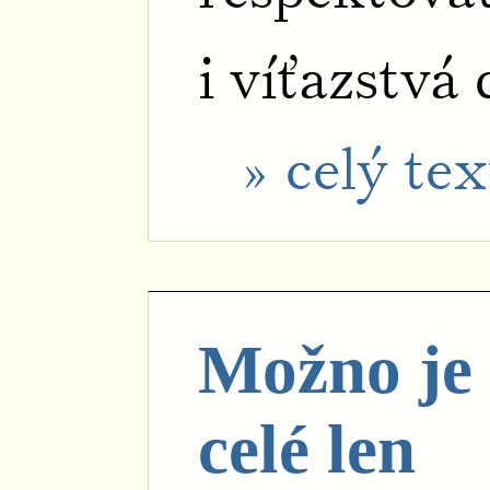
i víťazstvá
» celý tex
Možno je 
celé len