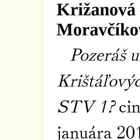
Križanová
Moravčíko
Pozeráš u
Krištáľovýc
STV 1?
cin
januára 20