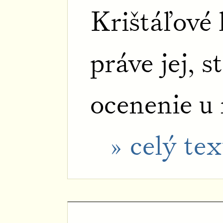
Krištáľové k
práve jej, s
ocenenie u
» celý tex