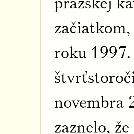
pražskej ka
začiatkom,
roku 1997.
štvrťstoroč
novembra 2
zaznelo, že