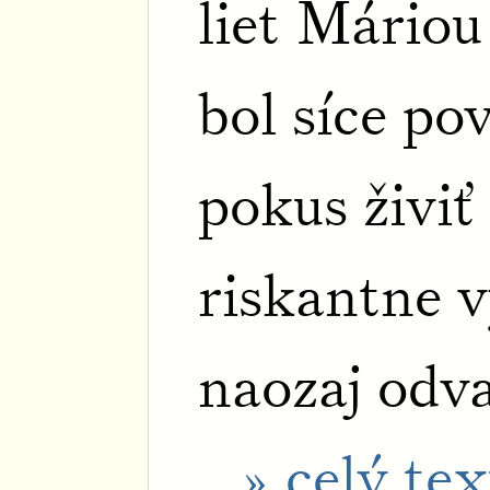
liet Máriou
bol síce po
pokus živiť
riskantne 
naozaj odv
» celý tex