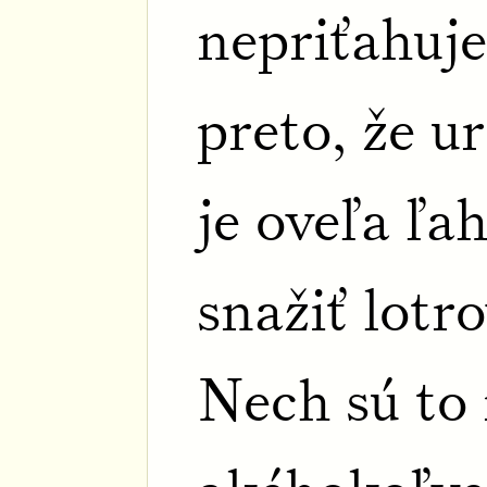
nepriťahuje
preto, že u
je oveľa ľah
snažiť lotr
Nech sú to