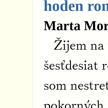
hoden ro
Marta Mor
Žijem na 
šesťdesiat 
som nestret
pokorných 