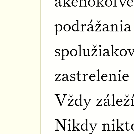
akéhokoľve
podrážania
spolužiakov
zastrelenie
Vždy záleží
Nikdy nikt