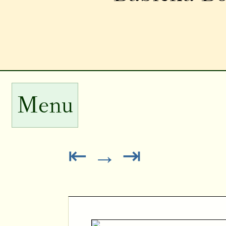
Menu
⇤
→
⇥