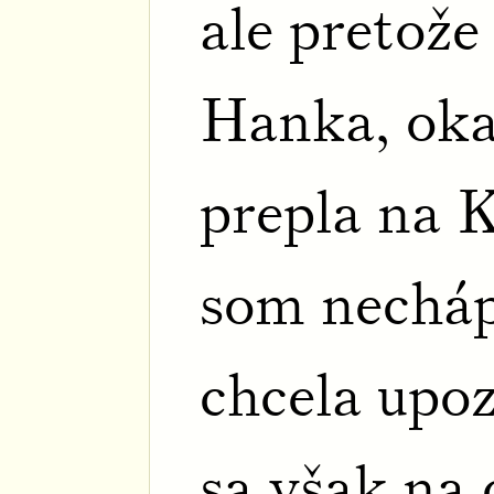
ale pretože
Hanka, ok
prepla na K
som necháp
chcela upo
sa však na