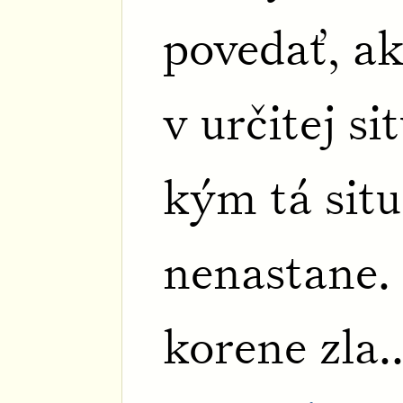
povedať, ak
v určitej si
kým tá situ
nenastane.
korene zla..