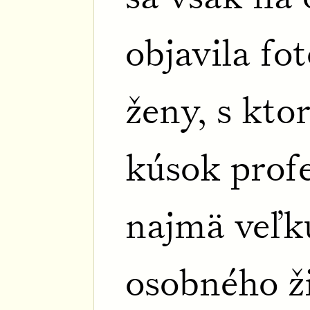
objavila fo
ženy, s kto
kúsok profe
najmä veľk
osobného ž