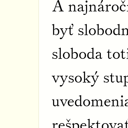
A najnáročn
byť slobod
sloboda to
vysoký stu
uvedomenia
rešpektova