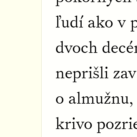
ľudí ako v 
dvoch decé
neprišli zav
o almužnu, 
krivo pozri