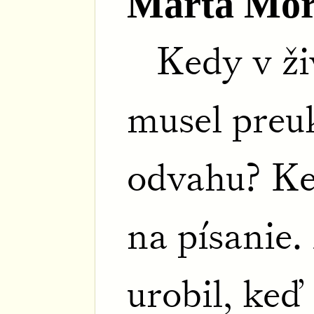
Marta Mor
Kedy v ž
musel preu
odvahu? Ke
na písanie.
urobil, keď