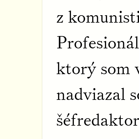
z komunisti
Profesioná
ktorý som 
nadviazal s
šéfredakto