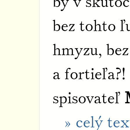
by v skutoč
bez tohto 
hmyzu, bez
a fortieľa?!
spisovateľ
» celý tex