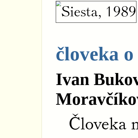
človeka o
Ivan Buko
Moravčíko
Človeka m