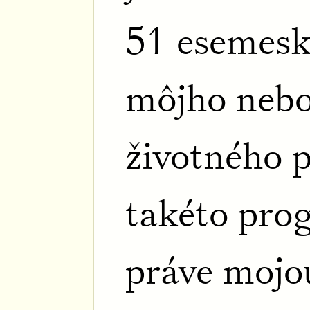
51 esemesk
môjho neb
životného p
takéto pro
práve mojou