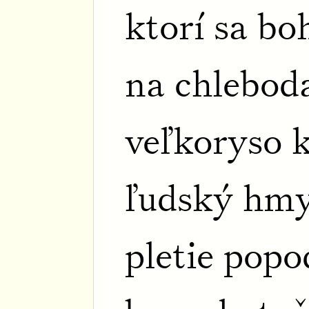
ktorí sa bo
na chlebod
veľkoryso 
ľudský hmy
pletie popo