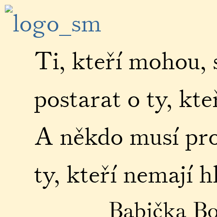
Ti, kteří mohou, 
postarat o ty, kt
A někdo musí pro
ty, kteří nemají h
Babička Bo