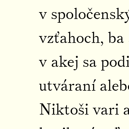
v spoločensk
vzťahoch, ba 
v akej sa pod
utváraní aleb
Niktoši vari a