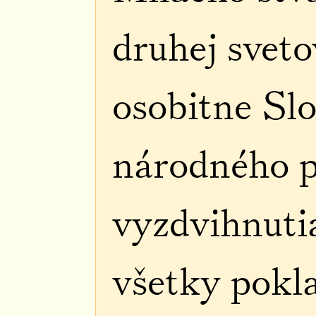
druhej sveto
osobitne Sl
národného po
vyzdvihnuti
všetky pokl