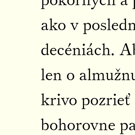
pokorných a 
ako v posled
decéniách. Ab
len o almužnu
krivo pozrieť 
bohorovne pa