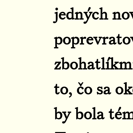
jedných no
poprevrat
zbohatlíkm
to, čo sa ok
by bola té