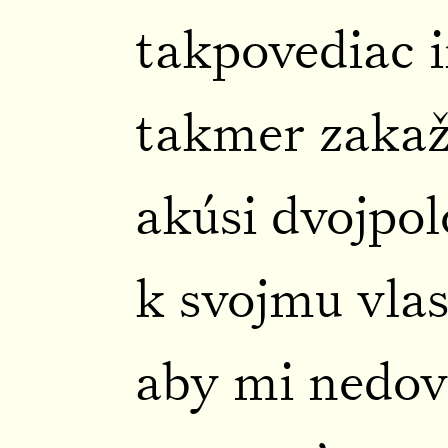
takpovediac 
takmer zaka
akúsi dvojpo
k svojmu vla
aby mi nedovo