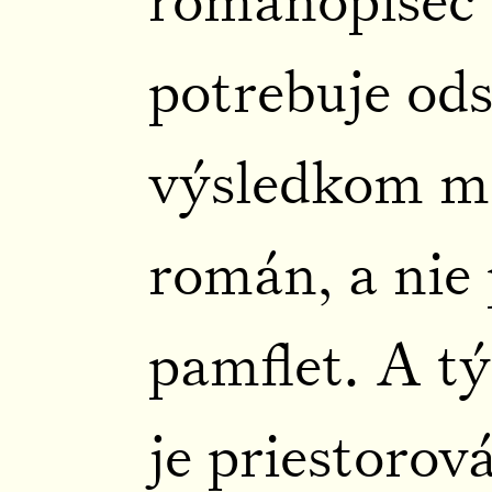
románopisec
potrebuje ods
výsledkom má
román, a nie 
pamflet. A t
je priestorová