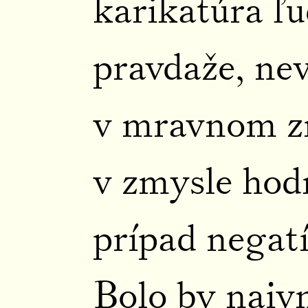
karikatúra ľu
pravdaže, ne
v mravnom zm
v zmysle hod
prípad negatí
Bolo by naivn