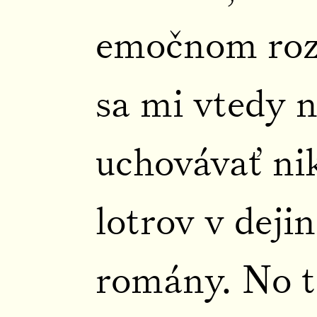
emočnom rozp
sa mi vtedy 
uchovávať ni
lotrov v dejin
romány. No t