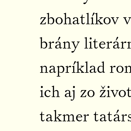
zbohatlíkov 
brány literár
napríklad r
ich aj zo živ
takmer tatárs