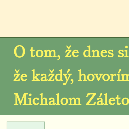
O tom, že dnes s
že každý, hovorí
Michalom Záleto