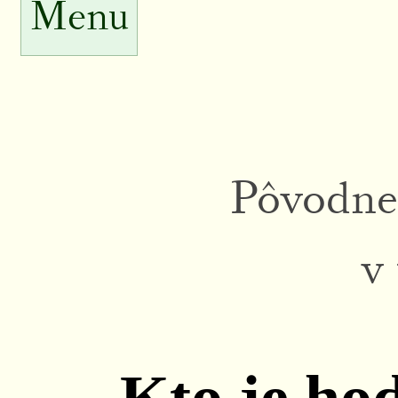
Menu
Pôvodne 
v
Kto je ho