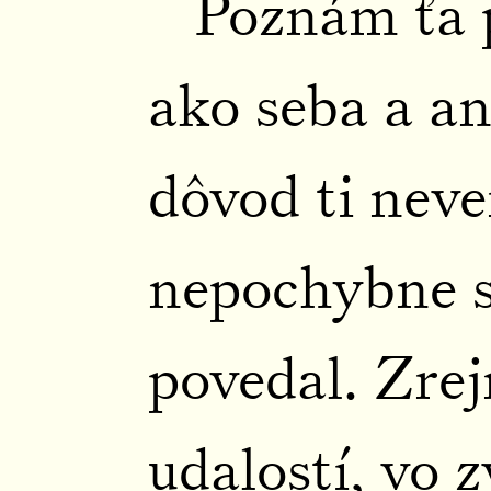
Poznám ťa 
ako seba a a
dôvod ti neve
nepochybne 
povedal. Zre
udalostí, vo 