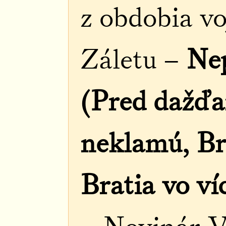
z obdobia v
Záletu –
Nep
(Pred dažďa
neklamú, Br
Bratia vo ví