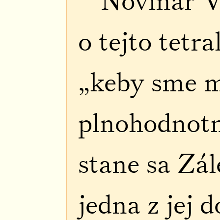
Novinár V
o tejto tetra
„keby sme m
plnohodnotn
stane sa Zál
jedna z jej