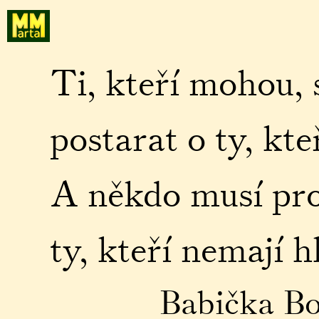
Ti, kteří mohou, 
postarat o ty, kt
A někdo musí pro
ty, kteří nemají h
Babička Bo