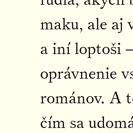
maku, ale aj v
a iní loptoši
oprávnenie vs
románov. A t
čím sa udom