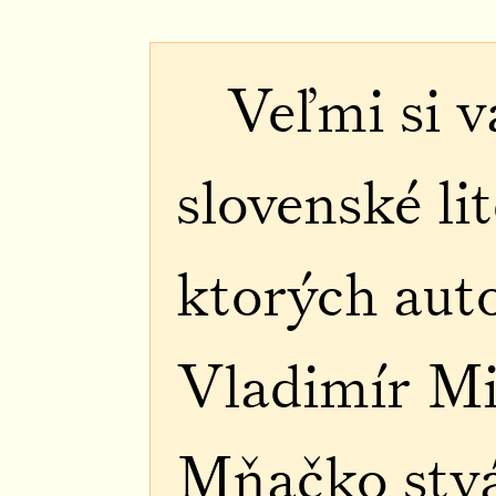
Veľmi si 
slovenské lit
ktorých auto
Vladimír Mi
Mňačko stvá