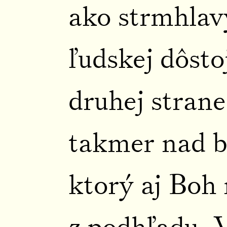
ako strmhlav
ľudskej dôsto
druhej strane
takmer nad bo
ktorý aj Boh 