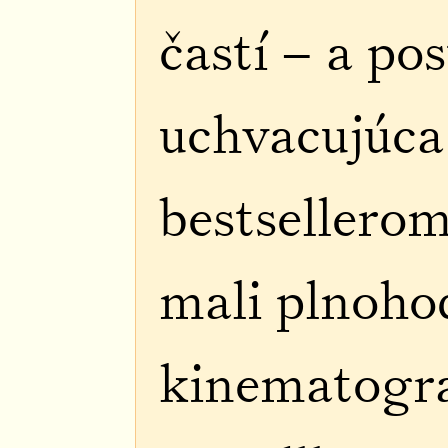
častí – a pos
uchvacujúca
bestsellero
mali plnoho
kinematograf