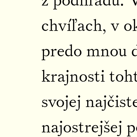
z podhľadu. 
chvíľach, v 
predo mnou d
krajnosti toh
svojej najčist
najostrejšej 