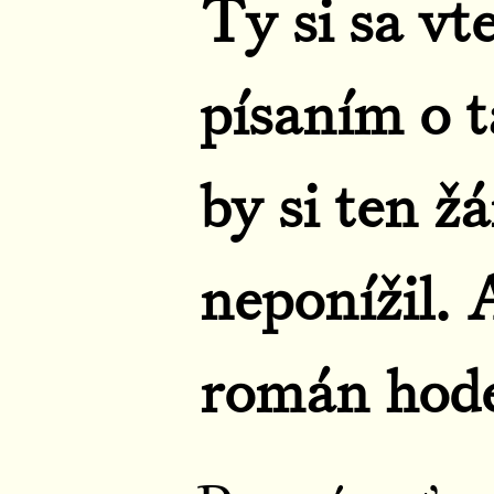
Ty si sa vt
písaním o 
by si ten ž
neponížil. 
román hod