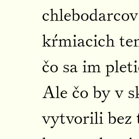
chlebodarcov
kŕmiacich te
čo sa im plet
Ale čo by v s
vytvorili bez