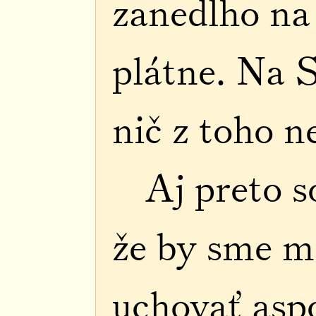
zanedlho na
plátne. Na S
nič z toho 
Aj preto s
že by sme m
uchovať asp