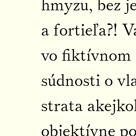
hmyzu, bez j
a fortieľa?! V
vo fiktívnom 
súdnosti o vl
strata akejk
objektívne po