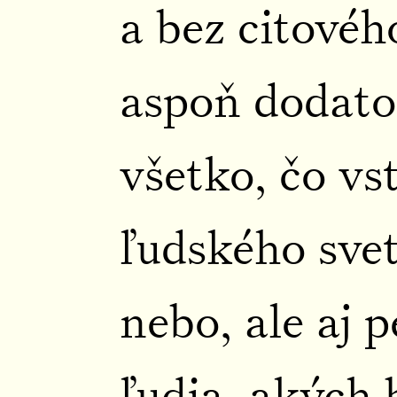
a bez citovéh
aspoň dodato
všetko, čo vs
ľudského svet
nebo, ale aj p
ľudia, akých 